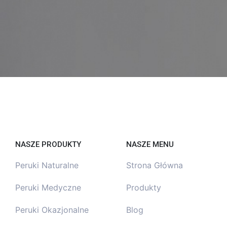
NASZE PRODUKTY
NASZE MENU
Peruki Naturalne
Strona Główna
Peruki Medyczne
Produkty
Peruki Okazjonalne
Blog