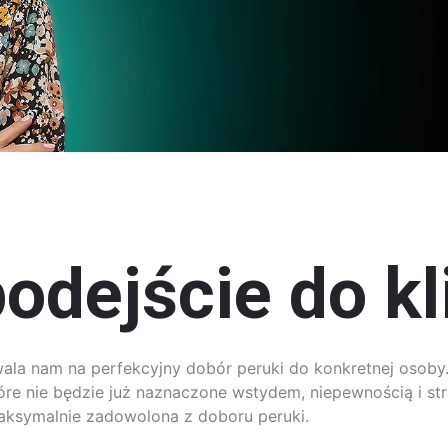
odejście do kl
zwala nam na perfekcyjny dobór peruki do konkretnej osoby.
re nie będzie już naznaczone wstydem, niepewnością i str
maksymalnie zadowolona z doboru peruki.