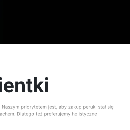
ientki
 Naszym priorytetem jest, aby zakup peruki stał się
achem. Dlatego też preferujemy holistyczne i