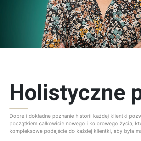
Holistyczne p
Dobre i dokładne poznanie historii każdej klientki po
początkiem całkowicie nowego i kolorowego życia, któ
kompleksowe podejście do każdej klientki, aby była 